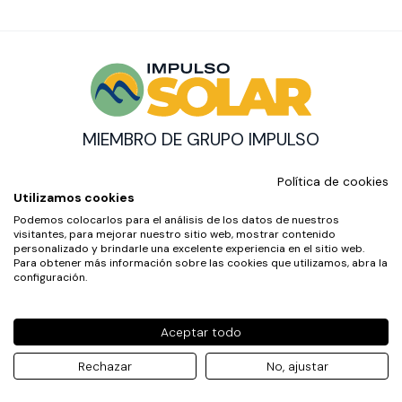
MIEMBRO DE GRUPO IMPULSO
© Impulso Solar Copyright
Política de cookies
CON EL SOPORTE DE:
Utilizamos cookies
Podemos colocarlos para el análisis de los datos de nuestros
visitantes, para mejorar nuestro sitio web, mostrar contenido
personalizado y brindarle una excelente experiencia en el sitio web.
AVISO LEGAL
Para obtener más información sobre las cookies que utilizamos, abra la
POLÍTICA DE COOKIES
configuración.
POLÍTICA DE PRIVACIDAD
BY 100X100NET
Aceptar todo
Rechazar
No, ajustar
CONTÁCTANOS AQUÍ
YA SOY CLIENTE