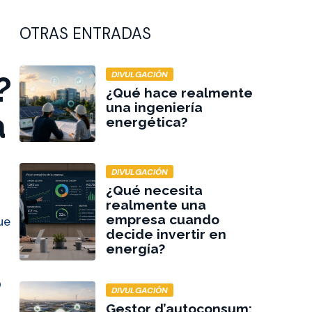
OTRAS ENTRADAS
DIVULGACIÓN
?
¿Qué hace realmente
una ingeniería
a
energética?
DIVULGACIÓN
¿Qué necesita
realmente una
empresa cuando
ue
decide invertir en
energía?
?
DIVULGACIÓN
Gestor d’autoconsum: