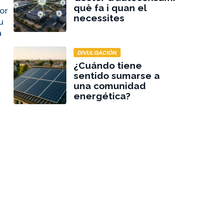
què fa i quan el
por
necessites
tu
a
DIVULGACIÓN
¿Cuándo tiene
sentido sumarse a
una comunidad
energética?