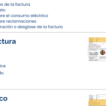
ctura
ica.
do.
ico