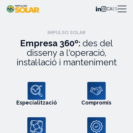
CA
ES
IMPULSO SOLAR
Empresa 360º:
des del
disseny a l'operació,
instal·lació i manteniment
Especialització
Compromís