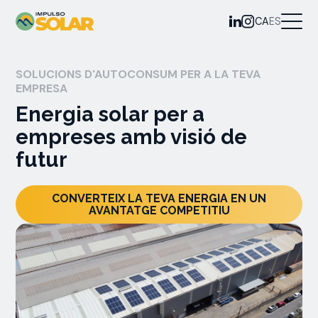
CA
ES
SOLUCIONS D'AUTOCONSUM PER A LA TEVA
EMPRESA
Energia solar per a
empreses amb visió de
futur
CONVERTEIX LA TEVA ENERGIA EN UN
AVANTATGE COMPETITIU