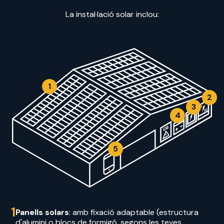
La instal·lació solar inclou:
1
2
3
4
5
1
Panells solars
: amb fixació adaptable (estructura
d'alumini o blocs de formigó, segons les teves