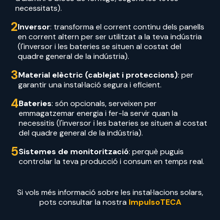
necessitats).
2
Inversor
: transforma el corrent continu dels panells
en corrent altern per ser utilitzat a la teva indústria
(l'inversor i les bateries se situen al costat del
quadre general de la indústria).
3
Material elèctric (cablejat i proteccions)
: per
garantir una instal·lació segura i eficient.
4
Bateries
: són opcionals, serveixen per
emmagatzemar energia i fer-la servir quan la
necessitis (l'inversor i les bateries se situen al costat
del quadre general de la indústria).
5
Sistemes de monitorització
: perquè puguis
controlar la teva producció i consum en temps real.
Si vols més informació sobre les instal·lacions solars,
pots consultar la nostra
ImpulsoTECA