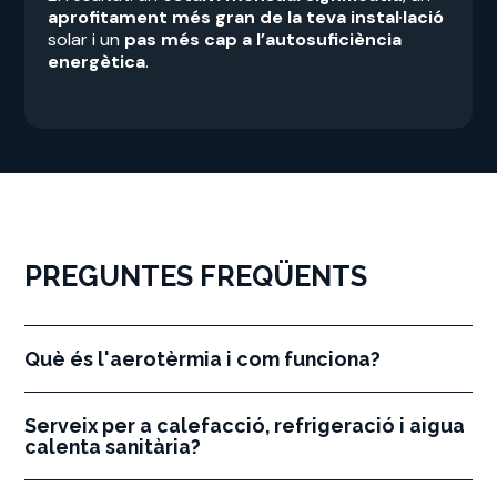
aprofitament més gran de la teva instal·lació
solar i un
pas més cap a l’autosuficiència
energètica
.
PREGUNTES FREQÜENTS
Què és l'aerotèrmia i com funciona?
Serveix per a calefacció, refrigeració i aigua
calenta sanitària?