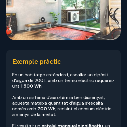
Exemple pràctic
En un habitatge estàndard, escalfar un dipòsit
d’aigua de 200 L amb un termo elèctric requereix
uns
1.500 Wh
.
Amb un sistema d’aerotèrmia ben dissenyat,
aquesta mateixa quantitat d’aigua s’escalfa
només amb
700 Wh
, reduint el consum elèctric
a menys de la meitat.
El resultat: un
estalvi mensual significatiu
, un