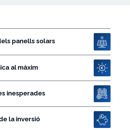
dels panells solars
tica al màxim
ies inesperades
 de la inversió