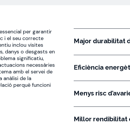
 essencial per garantir
c i el seu correcte
Major durabilitat 
tiu inclou visites
es, danys o desgasts en
oblema significatiu,
 actuacions necessàries
Eficiència energè
stema amb el servei de
anàlisi de la
·lació perquè funcioni
Menys risc d’avar
Millor rendibilitat