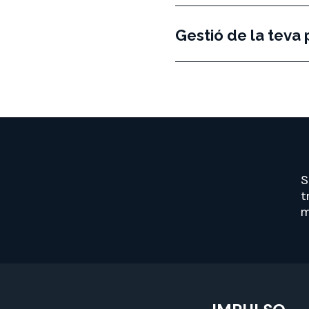
Gestió de la teva 
S
t
m