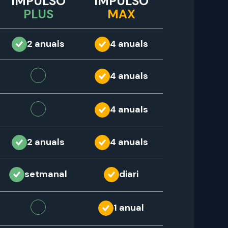
IMPULSO
IMPULSO
PLUS
MAX
2 anuals
4 anuals
4 anuals
4 anuals
2 anuals
4 anuals
setmanal
diari
1 anual