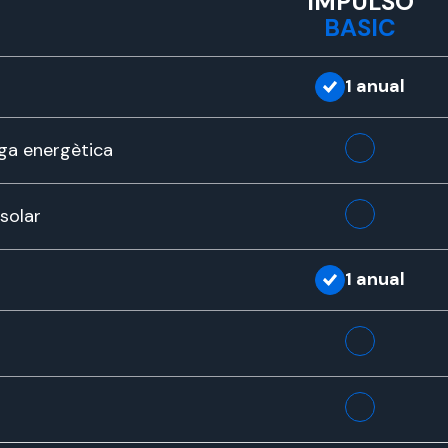
IMPULSO
BASIC
1 anual
rega energètica
solar
1 anual