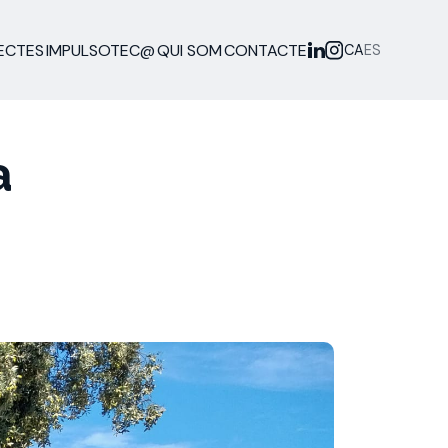
ECTES
IMPULSOTEC@
QUI SOM
CONTACTE
CA
ES
a