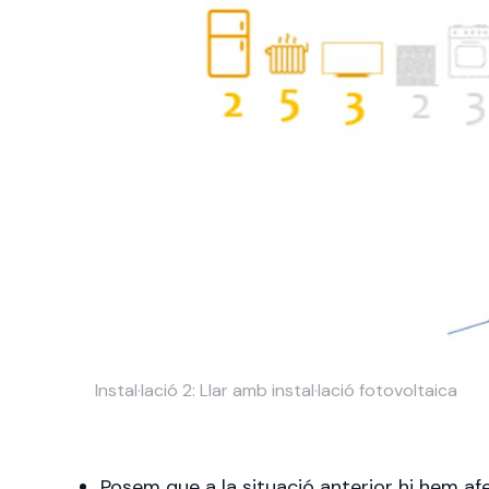
Instal·lació 2: Llar amb instal·lació fotovoltaica
Posem que a la situació anterior hi hem af