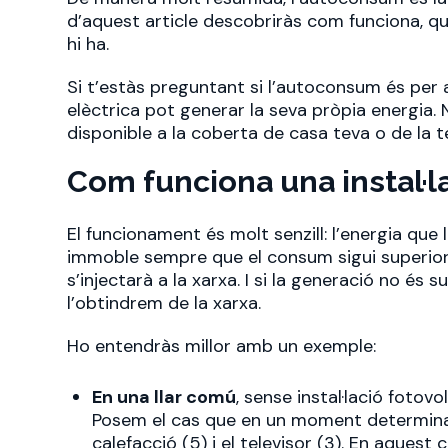
d’aquest article descobriràs com funciona, quin
hi ha.
Si t’estàs preguntant si l’autoconsum és per 
elèctrica pot generar la seva pròpia energia. 
disponible a la coberta de casa teva o de la te
Com funciona una instal·
El funcionament és molt senzill: l’energia que 
immoble sempre que el consum sigui superior a
s’injectarà a la xarxa. I si la generació no és 
l’obtindrem de la xarxa.
Ho entendràs millor amb un exemple:
En una llar comú
, sense instal·lació fotov
Posem el cas que en un moment determinat d
calefacció (5) i el televisor (3). En aquest 