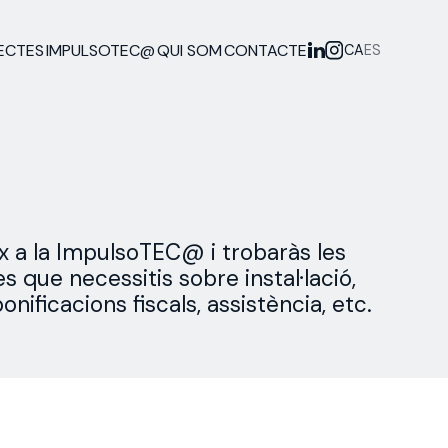
ECTES
IMPULSOTEC@
QUI SOM
CONTACTE
CA
ES
 a la ImpulsoTEC@ i trobaràs les
s que necessitis sobre instal·lació,
bonificacions fiscals, assistència, etc.