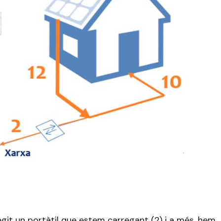
egit un portàtil que estem carregant (2) i a més, hem