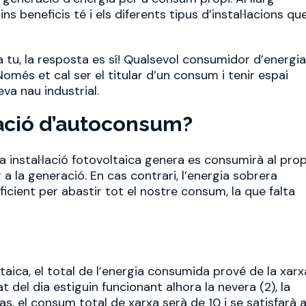
s beneficis té i els diferents tipus d’instal·lacions qu
a tu, la resposta es sí! Qualsevol consumidor d’energi
Només et cal ser el titular d’un consum i tenir espai
va nau industrial.
lació d’autoconsum?
la instal·lació fotovoltaica genera es consumirà al prop
 la generació. En cas contrari, l’energia sobrera
suficient per abastir tot el nostre consum, la que falta
oltaica, el total de l’energia consumida prové de la xarx
el dia estiguin funcionant alhora la nevera (2), la
cas, el consum total de xarxa serà de 10 i se satisfarà 