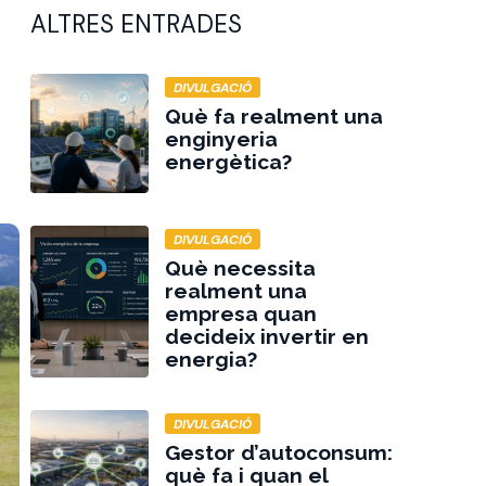
ALTRES ENTRADES
DIVULGACIÓ
Què fa realment una
enginyeria
energètica?
DIVULGACIÓ
Què necessita
realment una
empresa quan
decideix invertir en
energia?
DIVULGACIÓ
Gestor d’autoconsum:
què fa i quan el