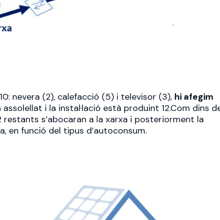
0: nevera (2), calefacció (5) i televisor (3),
hi afegim
a assolellat i la instal·lació està produint 12.Com dins d
2 restants s’abocaran a la xarxa i posteriorment la
a, en funció del tipus d’autoconsum.