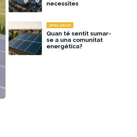
necessites
DIVULGACIÓ
Quan té sentit sumar-
se a una comunitat
energètica?
A