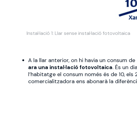
Instal·lació 1: Llar sense instal·lació fotovoltaica
A la llar anterior, on hi havia un consum de 1
ara una instal·lació fotovoltaica
. És un di
l’habitatge el consum només és de 10, els 
comercialitzadora ens abonarà la diferènci