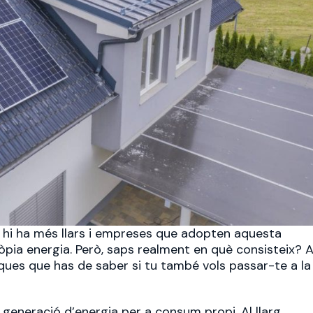
p hi ha més llars i empreses que adopten aquesta
òpia energia. Però, saps realment en què consisteix? 
ques que has de saber si tu també vols passar-te a la
generació d’energia per a consum propi. Al llarg