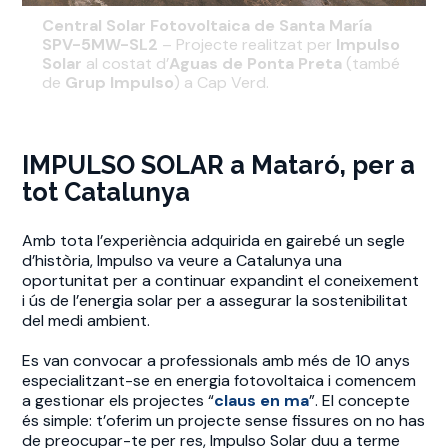
Central Solar Fotovoltaica de Santa María
SPV-5MW-SL2
– Projecte realitzat per
Impulso
Solar
al costat d’
Aguas de Ponta Preta
(també
de
Grup Impulso
) a Cap Verd.
IMPULSO SOLAR a Mataró, per a
tot Catalunya
Amb tota l’experiència adquirida en gairebé un segle
d’història, Impulso va veure a Catalunya una
oportunitat per a continuar expandint el coneixement
i ús de l’energia solar per a assegurar la sostenibilitat
del medi ambient.
Es van convocar a professionals amb més de 10 anys
especialitzant-se en energia fotovoltaica i comencem
a gestionar els projectes
“
claus en ma
”. El concepte
és simple: t’oferim un projecte sense fissures on no has
de preocupar-te per res, Impulso Solar duu a terme