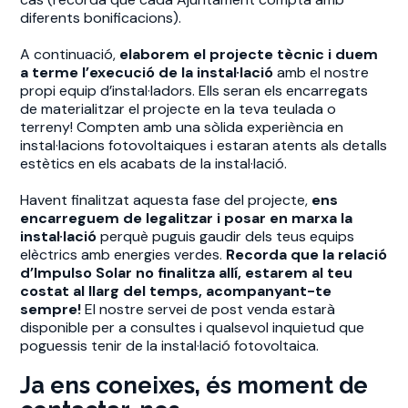
diferents bonificacions).
A continuació,
elaborem el projecte tècnic i duem
a terme l’execució de la instal·lació
amb el nostre
propi equip d’instal·ladors. Ells seran els encarregats
de materialitzar el projecte en la teva teulada o
terreny! Compten amb una sòlida experiència en
instal·lacions fotovoltaiques i estaran atents als detalls
estètics en els acabats de la instal·lació.
Havent finalitzat aquesta fase del projecte,
ens
encarreguem de legalitzar i posar en marxa la
instal·lació
perquè puguis gaudir dels teus equips
elèctrics amb energies verdes.
Recorda que la relació
d’Impulso Solar no finalitza allí, estarem al teu
costat al llarg del temps, acompanyant-te
sempre!
El nostre servei de post venda estarà
disponible per a consultes i qualsevol inquietud que
poguessis tenir de la instal·lació fotovoltaica.
Ja ens coneixes, és moment de