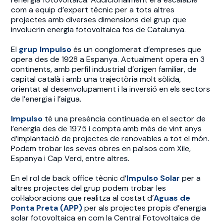
com a equip d’expert tècnic per a tots altres
projectes amb diverses dimensions del grup que
involucrin energia fotovoltaica fos de Catalunya.
El
grup Impulso
és un conglomerat d’empreses que
opera des de 1928 a Espanya. Actualment opera en 3
continents, amb perfil industrial d’origen familiar, de
capital català i amb una trajectòria molt sòlida,
orientat al desenvolupament i la inversió en els sectors
de l’energia i l’aigua.
Impulso
té una presència continuada en el sector de
l’energia des de 1975 i compta amb més de vint anys
d’implantació de projectes de renovables a tot el món.
Podem trobar les seves obres en països com Xile,
Espanya i Cap Verd, entre altres.
En el rol de back office tècnic d’
Impulso Solar
per a
altres projectes del grup podem trobar les
col·laboracions que realitza al costat d’
Aguas de
Ponta Preta (APP)
per als projectes propis d’energia
solar fotovoltaica en com la Central Fotovoltaica de