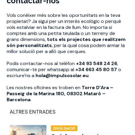
contactar-nos
Vols conèixer més sobre les oportunitats en la teva
propietat? Ja sigui per un interès ecològic o perquè
vols estalviar en la factura de llum. No importa si
comptes amb una petita teulada o un terreny de
grans dimensions,
tots els projectes que realitzem
són personalitzats
, per la qual cosa podem armar la
millor solució per a allò que cerques.
Podis contactar-nos al telèfon
+34 93 548 24 26
,
comunicar-te per whatsapp al
+34 663 45 80 57
o
escriure’ns a
hola@impulsosolar.eu
.
Les nostres oficines es troben en
Torre D’Ara –
Passeig de la Marina 180, 08302 Mataró –
Barcelona
.
ALTRES ENTRADES
DIVULGACIÓ