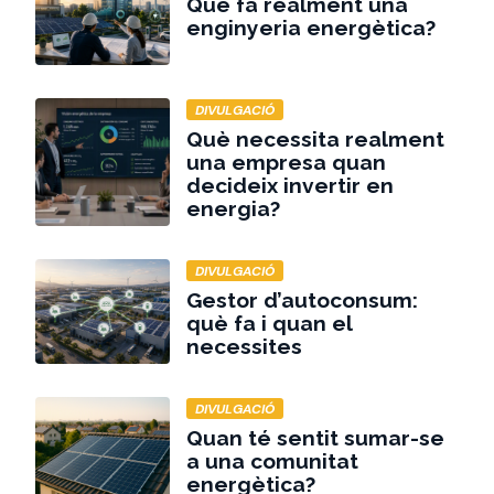
Què fa realment una
enginyeria energètica?
DIVULGACIÓ
Què necessita realment
una empresa quan
decideix invertir en
energia?
DIVULGACIÓ
Gestor d’autoconsum:
què fa i quan el
necessites
DIVULGACIÓ
Quan té sentit sumar-se
a una comunitat
energètica?